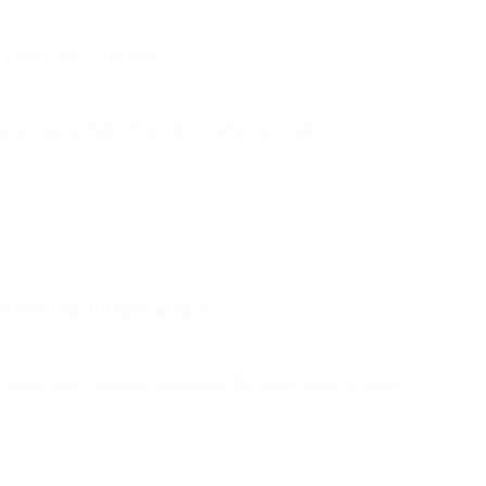
strativo – NSG...
mentários
Group Local: São José dos Campos – São…
trativo Financeiro –...
mentários
ão José dos Campos Empresa: Baterias Moura Local:…