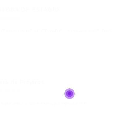
ITORA DE ESTAGIO...
mentários
GENHARIA DE SOFTWARE – SP/SAO JOSE DOS…
ta de Projetos...
mentários
Planejamento e Governança Empresa: PIT…