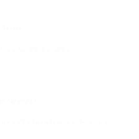
Tester...
mentários
l Local: São José dos Campos -…
 Aprendiz |...
mentários
Empresa: PIT – Parque de Inovação Tecnológica…