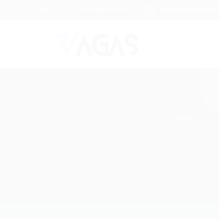
Brasil
(85) 98104-4139
vagas@portalvagas