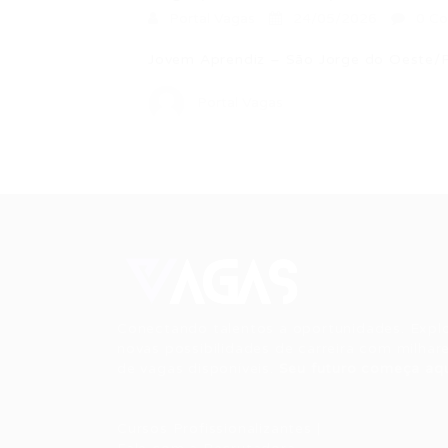
Portal Vagas
24/05/2026
0 Co
Jovem Aprendiz – São Jorge do Oeste/P
Portal Vagas
Conectando talentos a oportunidades. Expl
novas possibilidades de carreira com milhar
de vagas disponíveis.
Seu futuro começa aqu
Cursos Profissionalizantes
|