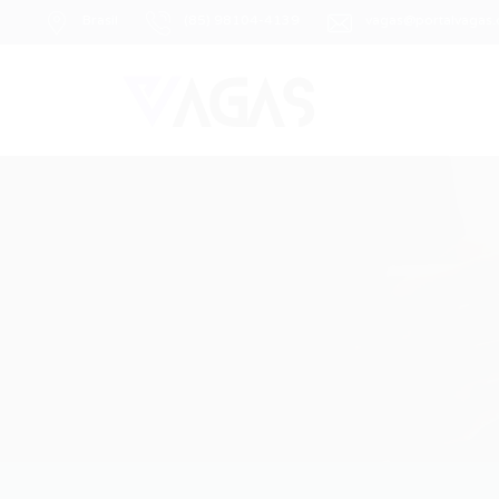
Brasil
(85) 98104-4139
vagas@portalvagas