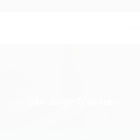
.com
Início
Serviços
Artigos
Contato
Entra
São Jorge D'oeste
Home
Vaga