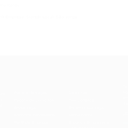
mentários
R Empresa: Sicredi Local: São Jorge…
Recrutador /
Candidatos /
F
Empresas
Vagas
Te
eq
Pacote de Vagas
Sobre nós
ore
em
es
Pacote de Currículos
Fale Conosco
do
i.
Enviar vaga
Encontre sua vaga
(8
Encontre candidados
Minha conta
Perfil da Empresa
Encontre Empresas e