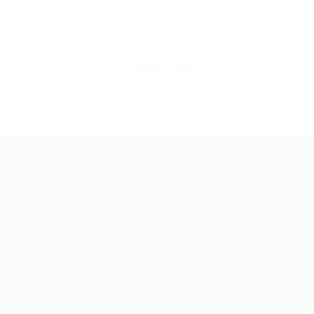
CONTINUE LENDO
ale conosco
m dúvidas ou precisa de ajuda? Nossa
uipe está pronta para atender você! Entre
 contato conosco pelo e-mail ou através
 formulário disponível no site.
5)981044140
vagas@portalvagas.com