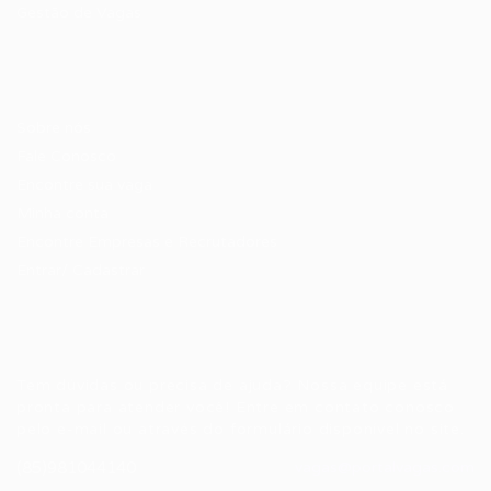
Gestão de Vagas
Candidatos / Vagas
Sobre nós
Fale Conosco
Encontre sua vaga
Minha conta
Encontre Empresas e Recrutadores
Entrar/ Cadastrar
Fale conosco
Tem dúvidas ou precisa de ajuda? Nossa equipe está
pronta para atender você! Entre em contato conosco
pelo e-mail ou através do formulário disponível no site.
(85)981044140
vagas@portalvagas.com