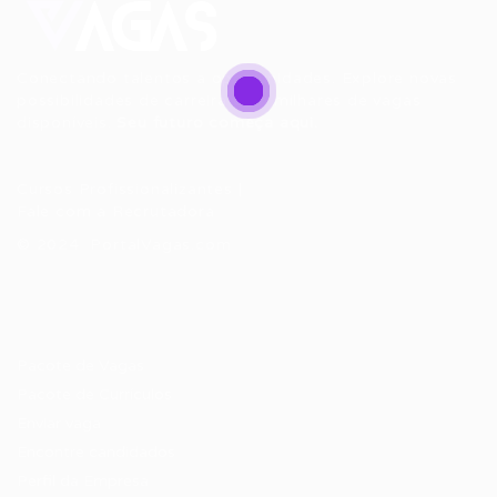
Conectando talentos a oportunidades. Explore novas
possibilidades de carreira com milhares de vagas
disponíveis.
Seu futuro começa aqui.
Cursos Profissionalizantes
|
Fale com a Recrutadora
© 2024 PortalVagas.com
Recrutador / Empresas
Pacote de Vagas
Pacote de Currículos
Enviar vaga
Encontre candidados
Perfil da Empresa