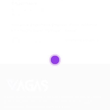
Engenharia –...
Portal Vagas
29/05/2026
0 Comentários
Estágio – Engenharia Empresa: Olsen Indústria
e Comércio Local: Palhoça – Santa…
CONTINUE LENDO
Portal Vagas
Conectando talentos a oportunidades. Explore novas
possibilidades de carreira com milhares de vagas
disponíveis.
Seu futuro começa aqui.