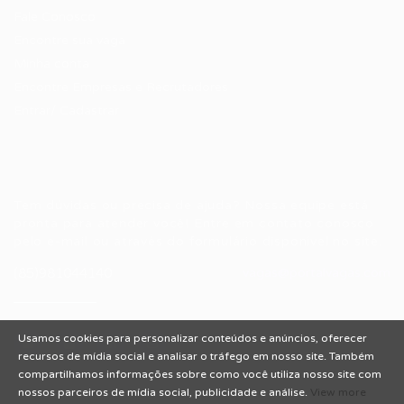
Fale Conosco
Encontre sua vaga
Minha conta
Encontre Empresas e Recrutadores
Entrar/ Cadastrar
Fale conosco
Tem dúvidas ou precisa de ajuda? Nossa equipe está
pronta para atender você! Entre em contato conosco
pelo e-mail ou através do formulário disponível no site.
(85)981044140
vagas@portalvagas.com
Usamos cookies para personalizar conteúdos e anúncios, oferecer
recursos de mídia social e analisar o tráfego em nosso site. Também
compartilhamos informações sobre como você utiliza nosso site com
nossos parceiros de mídia social, publicidade e análise.
View more