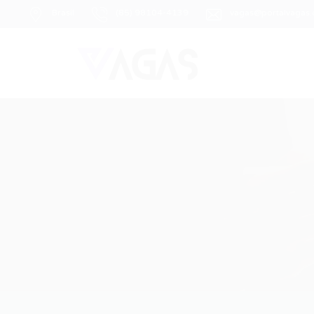
Brasil
(85) 98104-4139
vagas@portalvagas