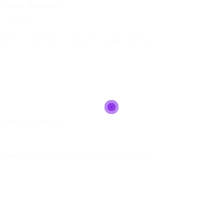
Desk Analyst...
mentários
atam Local: Mexico Tipo de Vaga: Efetivo…
Desk Analyst...
mentários
atam Local: Mexico Tipo de Vaga: Efetivo…