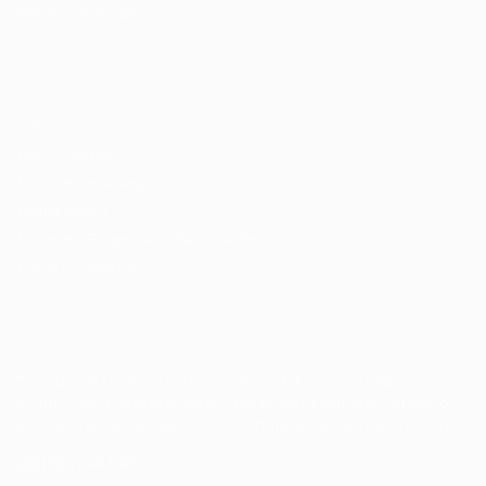
Gestão de Vagas
Candidatos / Vagas
Sobre nós
Fale Conosco
Encontre sua vaga
Minha conta
Encontre Empresas e Recrutadores
Entrar/ Cadastrar
Fale conosco
Tem dúvidas ou precisa de ajuda? Nossa equipe está
pronta para atender você! Entre em contato conosco
pelo e-mail ou através do formulário disponível no site.
(85)981044140
vagas@portalvagas.com