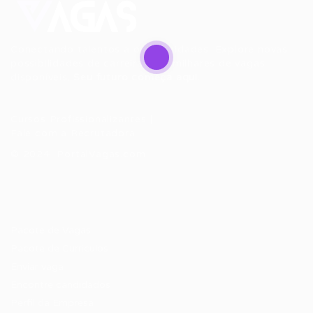
Conectando talentos a oportunidades. Explore novas
possibilidades de carreira com milhares de vagas
disponíveis.
Seu futuro começa aqui.
Cursos Profissionalizantes
|
Fale com a Recrutadora
© 2024 PortalVagas.com
Recrutador / Empresas
Pacote de Vagas
Pacote de Currículos
Enviar vaga
Encontre candidados
Perfil da Empresa