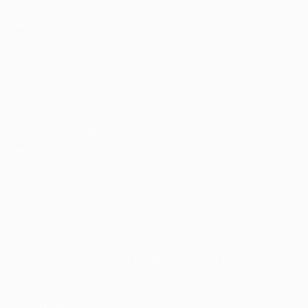
Perfil da Empresa
Gestão de Vagas
Candidatos / Vagas
Sobre nós
Fale Conosco
Encontre sua vaga
Minha conta
Encontre Empresas e Recrutadores
Entrar/ Cadastrar
Fale conosco
Tem dúvidas ou precisa de ajuda? Nossa equipe está
pronta para atender você! Entre em contato conosco
pelo e-mail ou através do formulário disponível no site.