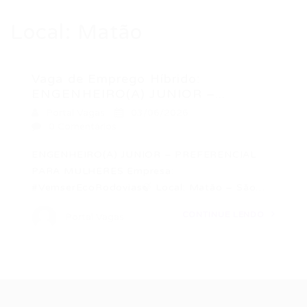
Local:
Matão
Vaga de Emprego Híbrido:
ENGENHEIRO(A) JUNIOR –...
Portal Vagas
03/06/2026
0 Comentários
ENGENHEIRO(A) JUNIOR – PREFERENCIAL
PARA MULHERES Empresa:
#VemserEcoRodovias🍃 Local: Matão – São…
CONTINUE LENDO
Portal Vagas