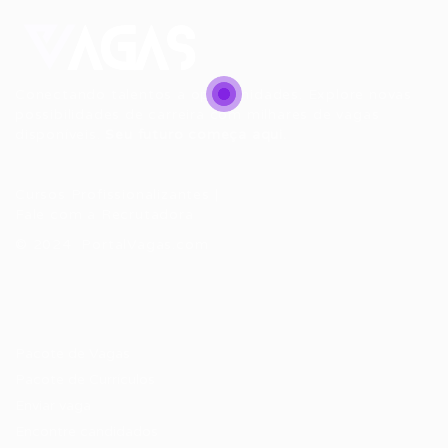
Conectando talentos a oportunidades. Explore novas
possibilidades de carreira com milhares de vagas
disponíveis.
Seu futuro começa aqui.
Cursos Profissionalizantes
|
Fale com a Recrutadora
© 2024 PortalVagas.com
Recrutador / Empresas
Pacote de Vagas
Pacote de Currículos
Enviar vaga
Encontre candidados