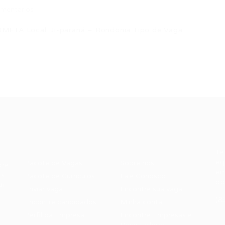
mentários
TA Local: Ji-paraná – Rondônia Tipo de Vaga:…
Recrutador /
Candidatos /
F
Empresas
Vagas
Te
eq
Pacote de Vagas
Sobre nós
ore
em
es
Pacote de Currículos
Fale Conosco
do
i.
Enviar vaga
Encontre sua vaga
(8
Encontre candidados
Minha conta
Perfil da Empresa
Encontre Empresas e