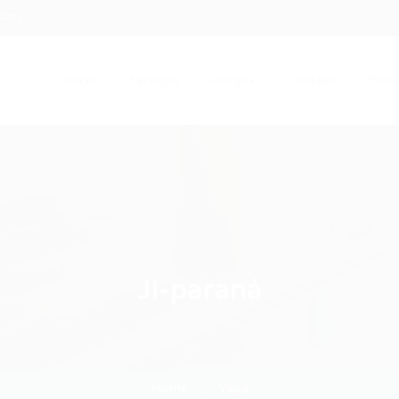
.com
Início
Serviços
Artigos
Contato
Entra
Ji-paraná
Home
Vaga