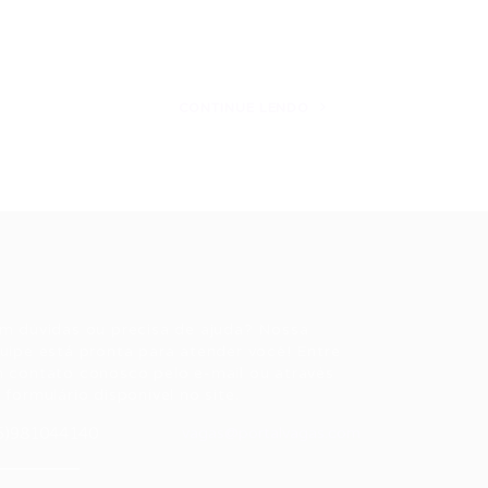
CONTINUE LENDO
ale conosco
m dúvidas ou precisa de ajuda? Nossa
uipe está pronta para atender você! Entre
 contato conosco pelo e-mail ou através
 formulário disponível no site.
5)981044140
vagas@portalvagas.com