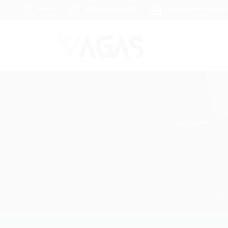
Brasil
(85) 98104-4139
vagas@portalvagas