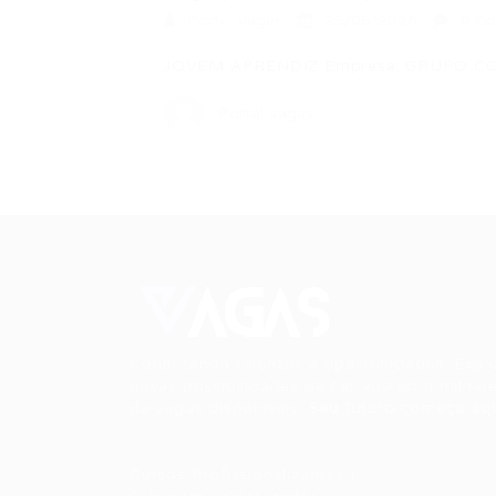
Portal Vagas
25/06/2026
0 Co
JOVEM APRENDIZ Empresa: GRUPO COME
Portal Vagas
Conectando talentos a oportunidades. Expl
novas possibilidades de carreira com milhar
de vagas disponíveis.
Seu futuro começa aqu
Cursos Profissionalizantes
|