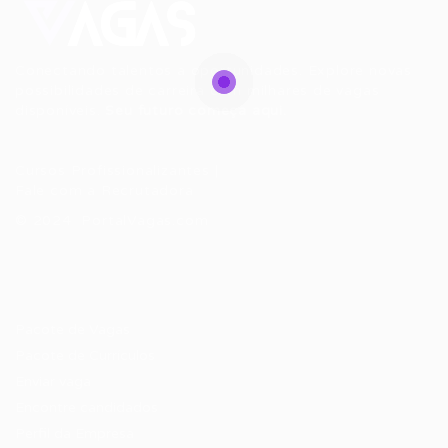
Conectando talentos a oportunidades. Explore novas
possibilidades de carreira com milhares de vagas
disponíveis.
Seu futuro começa aqui.
Cursos Profissionalizantes
|
Fale com a Recrutadora
© 2024 PortalVagas.com
Recrutador / Empresas
Pacote de Vagas
Pacote de Currículos
Enviar vaga
Encontre candidados
Perfil da Empresa