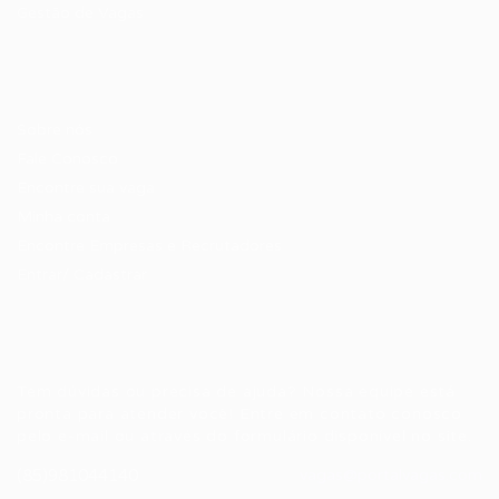
Gestão de Vagas
Candidatos / Vagas
Sobre nós
Fale Conosco
Encontre sua vaga
Minha conta
Encontre Empresas e Recrutadores
Entrar/ Cadastrar
Fale conosco
Tem dúvidas ou precisa de ajuda? Nossa equipe está
pronta para atender você! Entre em contato conosco
pelo e-mail ou através do formulário disponível no site.
(85)981044140
vagas@portalvagas.com