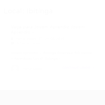
Local:
Ibitinga
Vaga para Jovem Aprendiz Jovem
Aprendiz –...
Portal Vagas
29/06/2026
0 Comentários
Jovem Aprendiz – Ibitinga Empresa: RD Saúde
– Farmácias Local: Ibitinga -…
CONTINUE LENDO
Portal Vagas