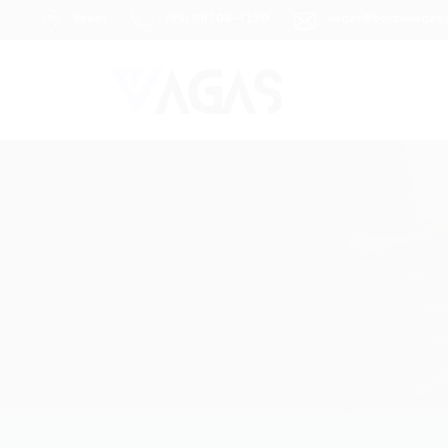
Brasil
(85) 98104-4139
vagas@portalvagas