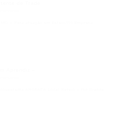
tente de Trade...
mentários
REMO – Para atuação em Esteio/RS Empresa:…
 Aprendiz –...
mentários
Ecossistema ARGENTA Local: Esteio – Rio Grande…