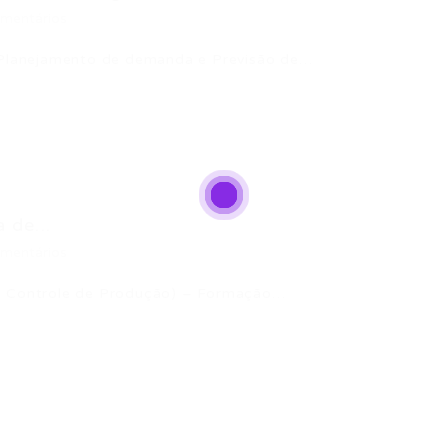
mentários
 *Planejamento de demanda e Previsão de…
 de...
mentários
 e Controle de Produção) – Formação…