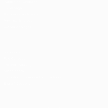
Pacote de Currículos
Enviar vaga
Encontre candidados
Perfil da Empresa
Gestão de Vagas
Candidatos / Vagas
Sobre nós
Fale Conosco
Encontre sua vaga
Minha conta
Encontre Empresas e Recrutadores
Entrar/ Cadastrar
Fale conosco