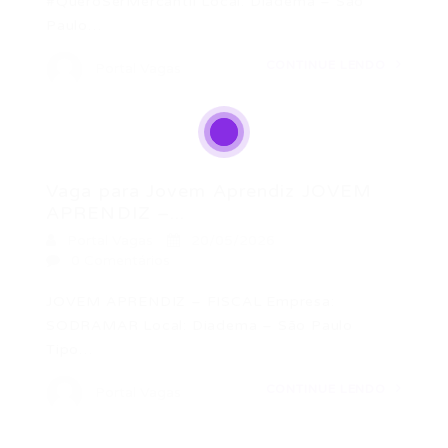
#QueroSerMercantil Local: Diadema – São
Paulo…
CONTINUE LENDO
Portal Vagas
Vaga para Jovem Aprendiz JOVEM
APRENDIZ –...
Portal Vagas
20/05/2026
0 Comentários
JOVEM APRENDIZ – FISCAL Empresa:
SODRAMAR Local: Diadema – São Paulo
Tipo…
CONTINUE LENDO
Portal Vagas