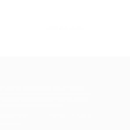
CONTINUE LENDO
ale conosco
m dúvidas ou precisa de ajuda? Nossa
uipe está pronta para atender você! Entre
 contato conosco pelo e-mail ou através
 formulário disponível no site.
5)981044140
vagas@portalvagas.com