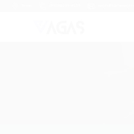
Brasil
(85) 98104-4139
vagas@portalvagas