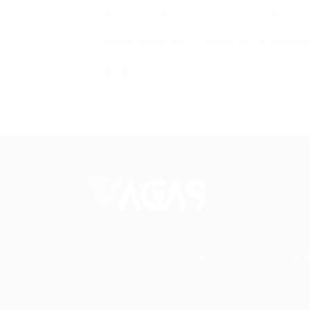
Portal Vagas
25/06/2026
0 Co
Jovem aprendiz – Fábrica ou CD expedi
Portal Vagas
Conectando talentos a oportunidades. Expl
novas possibilidades de carreira com milhar
de vagas disponíveis.
Seu futuro começa aqu
Cursos Profissionalizantes
|