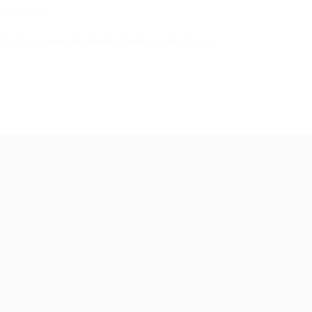
mentários
ção Empresa: Mohawk Brasil Local: Cocal…
Recrutador /
Candidatos /
F
Empresas
Vagas
Te
eq
Pacote de Vagas
Sobre nós
ore
em
es
Pacote de Currículos
Fale Conosco
do
i.
Enviar vaga
Encontre sua vaga
(8
Encontre candidados
Minha conta
Perfil da Empresa
Encontre Empresas e