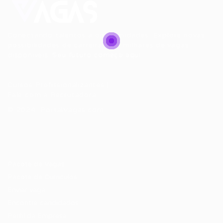
Conectando talentos a oportunidades. Explore novas
possibilidades de carreira com milhares de vagas
disponíveis.
Seu futuro começa aqui.
Cursos Profissionalizantes
|
Fale com a Recrutadora
© 2024 PortalVagas.com
Recrutador / Empresas
Pacote de Vagas
Pacote de Currículos
Enviar vaga
Encontre candidados
Perfil da Empresa