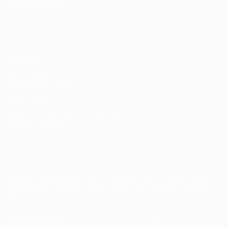
Gestão de Vagas
Candidatos / Vagas
Sobre nós
Fale Conosco
Encontre sua vaga
Minha conta
Encontre Empresas e Recrutadores
Entrar/ Cadastrar
Fale conosco
Tem dúvidas ou precisa de ajuda? Nossa equipe está
pronta para atender você! Entre em contato conosco
pelo e-mail ou através do formulário disponível no site.
(85)981044140
vagas@portalvagas.com