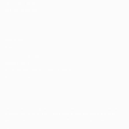
Perfil da Empresa
Gestão de Vagas
Candidatos / Vagas
Sobre nós
Fale Conosco
Encontre sua vaga
Minha conta
Encontre Empresas e Recrutadores
Entrar/ Cadastrar
Fale conosco
Tem dúvidas ou precisa de ajuda? Nossa equipe está
pronta para atender você! Entre em contato conosco
pelo e-mail ou através do formulário disponível no site.