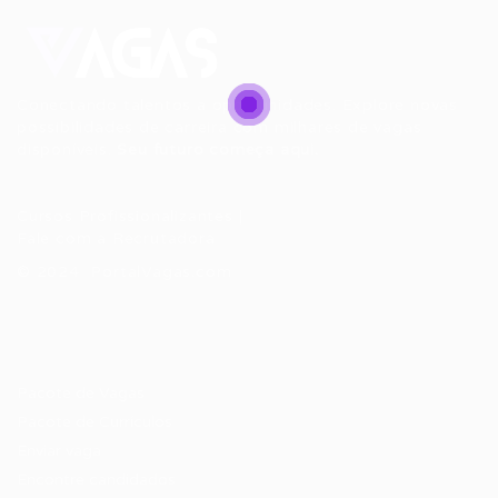
Conectando talentos a oportunidades. Explore novas
possibilidades de carreira com milhares de vagas
disponíveis.
Seu futuro começa aqui.
Cursos Profissionalizantes
|
Fale com a Recrutadora
© 2024 PortalVagas.com
Recrutador / Empresas
Pacote de Vagas
Pacote de Currículos
Enviar vaga
Encontre candidados