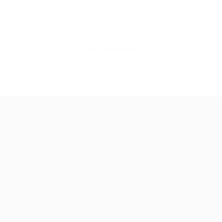
CONTINUE LENDO
ale conosco
m dúvidas ou precisa de ajuda? Nossa
uipe está pronta para atender você! Entre
 contato conosco pelo e-mail ou através
 formulário disponível no site.
5)981044140
vagas@portalvagas.com