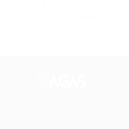
Portal Vagas
15/06/2026
0 Co
ESTAGIO – ADM Empresa: Construtora T
Portal Vagas
Conectando talentos a oportunidades. Expl
novas possibilidades de carreira com milhar
de vagas disponíveis.
Seu futuro começa aqu
Cursos Profissionalizantes
|