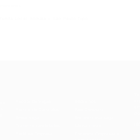
mentários
enda Local: Atibaia – São Paulo Tipo…
Recrutador /
Candidatos /
F
Empresas
Vagas
Te
eq
Pacote de Vagas
Sobre nós
ore
em
es
Pacote de Currículos
Fale Conosco
do
i.
Enviar vaga
Encontre sua vaga
(8
Encontre candidados
Minha conta
Perfil da Empresa
Encontre Empresas e