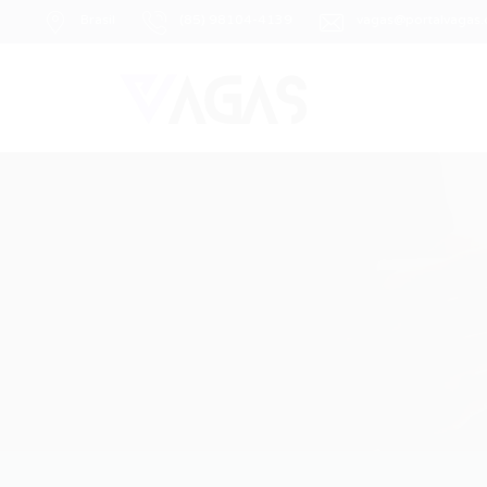
Brasil
(85) 98104-4139
vagas@portalvagas