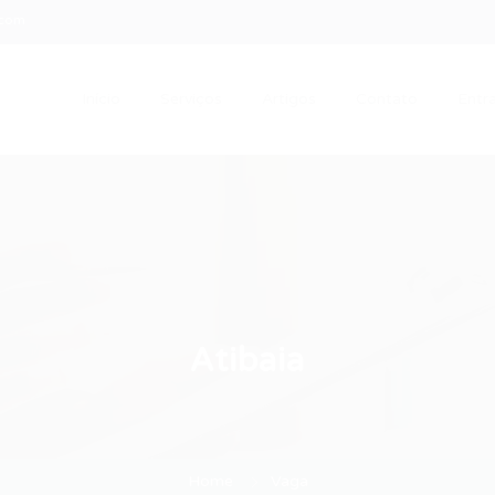
.com
Início
Serviços
Artigos
Contato
Entra
Atibaia
Home
Vaga