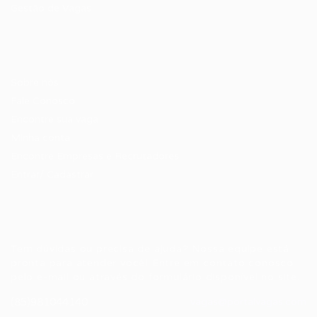
Gestão de Vagas
Candidatos / Vagas
Sobre nós
Fale Conosco
Encontre sua vaga
Minha conta
Encontre Empresas e Recrutadores
Entrar/ Cadastrar
Fale conosco
Tem dúvidas ou precisa de ajuda? Nossa equipe está
pronta para atender você! Entre em contato conosco
pelo e-mail ou através do formulário disponível no site.
(85)981044140
vagas@portalvagas.com