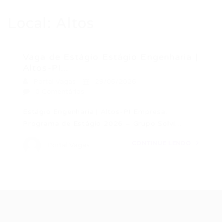
Local:
Altos
Vaga de Estágio Estágio Engenharia |
Altos-PI...
Portal Vagas
29/06/2026
0 Comentários
Estágio Engenharia | Altos-PI Empresa:
Programa de Estágio 2026 – Grupo Solví…
CONTINUE LENDO
Portal Vagas