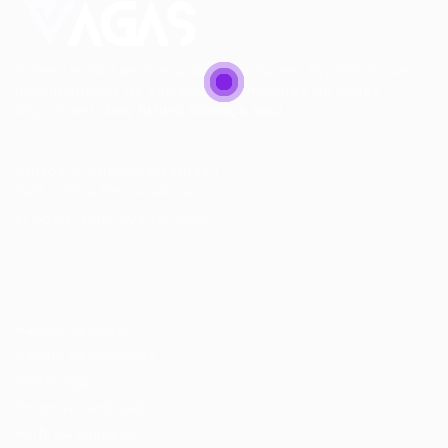
Conectando talentos a oportunidades. Explore novas
possibilidades de carreira com milhares de vagas
disponíveis.
Seu futuro começa aqui.
Cursos Profissionalizantes
|
Fale com a Recrutadora
© 2024 PortalVagas.com
Recrutador / Empresas
Pacote de Vagas
Pacote de Currículos
Enviar vaga
Encontre candidados
Perfil da Empresa