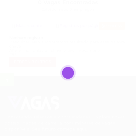
0
Vagas Encontradas
Exibido aqui: 0 empregos
Feed RSS
Nenhum registro
Desculpe! Não encontramos resultado para essa palavra
chave
Altere suas palavras chave e envie novamente
OU
REDEFINIR FILTROS
Conectando talentos a oportunidades. Explore novas
possibilidades de carreira com milhares de vagas
disponíveis.
Seu futuro começa aqui.