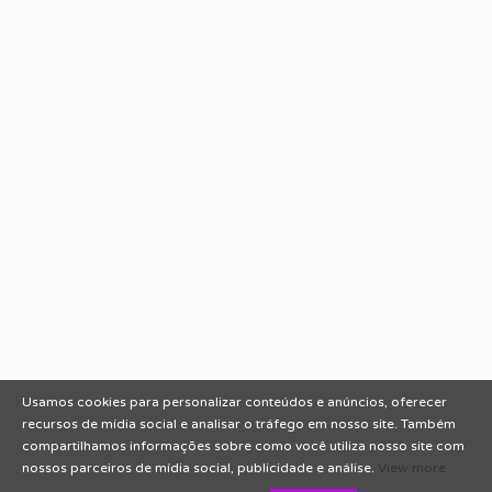
Fale Conosco
Encontre sua vaga
Minha conta
Encontre Empresas e Recrutadores
Entrar/ Cadastrar
Fale conosco
Tem dúvidas ou precisa de ajuda? Nossa equipe está
pronta para atender você! Entre em contato conosco
pelo e-mail ou através do formulário disponível no site.
(85)981044140
vagas@portalvagas.com
Usamos cookies para personalizar conteúdos e anúncios, oferecer
recursos de mídia social e analisar o tráfego em nosso site. Também
compartilhamos informações sobre como você utiliza nosso site com
nossos parceiros de mídia social, publicidade e análise.
View more
Todos os direitos reservados © 2012 Portal Vagas.