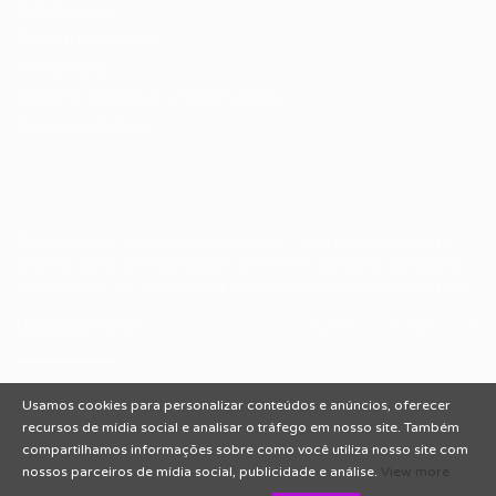
Fale Conosco
Encontre sua vaga
Minha conta
Encontre Empresas e Recrutadores
Entrar/ Cadastrar
Fale conosco
Tem dúvidas ou precisa de ajuda? Nossa equipe está
pronta para atender você! Entre em contato conosco
pelo e-mail ou através do formulário disponível no site.
(85)981044140
vagas@portalvagas.com
Usamos cookies para personalizar conteúdos e anúncios, oferecer
recursos de mídia social e analisar o tráfego em nosso site. Também
compartilhamos informações sobre como você utiliza nosso site com
nossos parceiros de mídia social, publicidade e análise.
View more
Todos os direitos reservados © 2012 Portal Vagas.