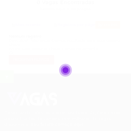
0
Vagas Encontradas
Exibido aqui: 0 empregos
Feed RSS
Nenhum registro
Desculpe! Não encontramos resultado para essa palavra
chave
Altere suas palavras chave e envie novamente
OU
REDEFINIR FILTROS
Conectando talentos a oportunidades. Explore novas
possibilidades de carreira com milhares de vagas
disponíveis.
Seu futuro começa aqui.