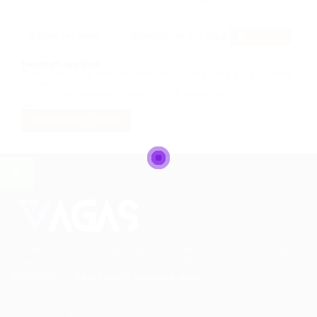
Feed RSS
Nenhum registro
Desculpe! Não encontramos resultado para essa palavra
chave
Altere suas palavras chave e envie novamente
OU
REDEFINIR FILTROS
Conectando talentos a oportunidades. Explore novas
possibilidades de carreira com milhares de vagas
disponíveis.
Seu futuro começa aqui.