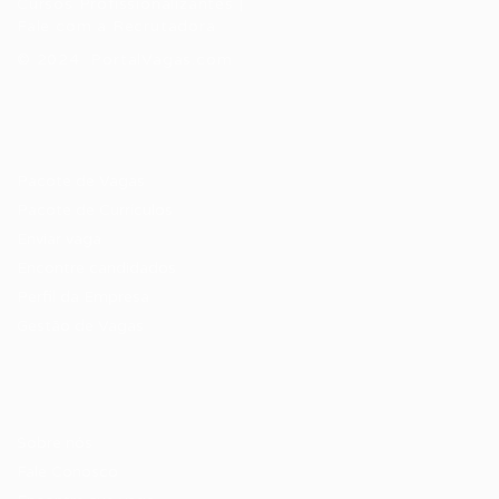
Cursos Profissionalizantes
|
Fale com a Recrutadora
© 2024 PortalVagas.com
Recrutador / Empresas
Pacote de Vagas
Pacote de Currículos
Enviar vaga
Encontre candidados
Perfil da Empresa
Gestão de Vagas
Candidatos / Vagas
Sobre nós
Fale Conosco