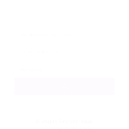
0
Vagas Encontradas
Exibido aqui: 0 empregos