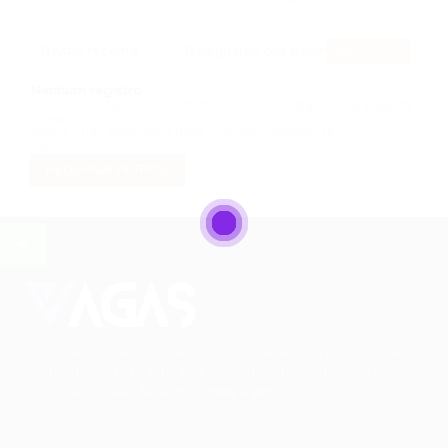
Feed RSS
Nenhum registro
Desculpe! Não encontramos resultado para essa palavra
chave
Altere suas palavras chave e envie novamente
OU
REDEFINIR FILTROS
Conectando talentos a oportunidades. Explore novas
possibilidades de carreira com milhares de vagas
disponíveis.
Seu futuro começa aqui.