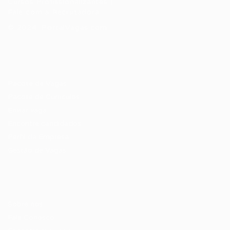
Cursos Profissionalizantes
|
Fale com a Recrutadora
© 2024 PortalVagas.com
Recrutador / Empresas
Pacote de Vagas
Pacote de Currículos
Enviar vaga
Encontre candidados
Perfil da Empresa
Gestão de Vagas
Candidatos / Vagas
Sobre nós
Fale Conosco