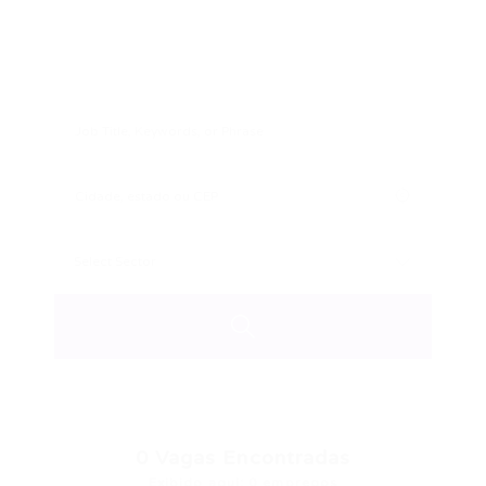
0
Vagas Encontradas
Exibido aqui: 0 empregos