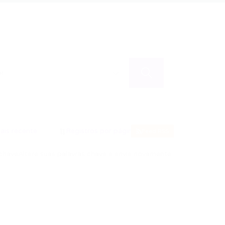
Feed RSS
chave
Altere suas palavras chave e envie novamente