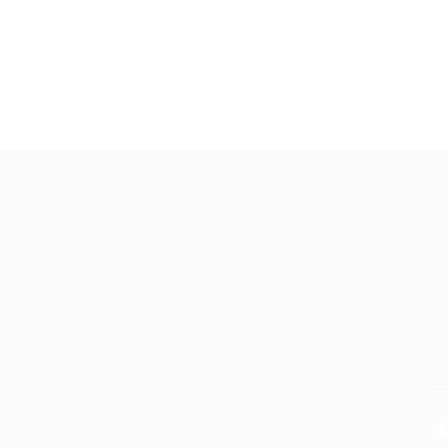
Recrutador /
Candidatos /
F
Empresas
Vagas
Te
eq
Pacote de Vagas
Sobre nós
ore
em
es
Pacote de Currículos
Fale Conosco
do
i.
Enviar vaga
Encontre sua vaga
(8
Encontre candidados
Minha conta
Perfil da Empresa
Encontre Empresas e
Recrutadores
Gestão de Vagas
Entrar/ Cadastrar