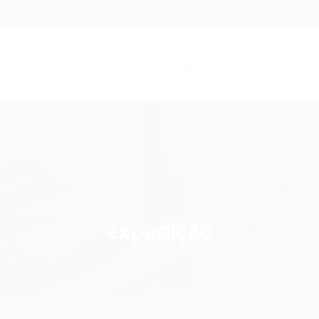
.com
Início
Serviços
Artigos
Contato
Entra
expedição
Home
Vaga