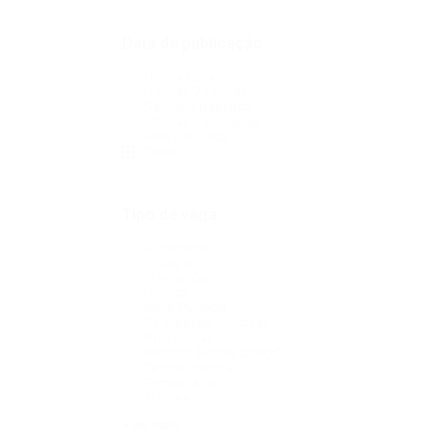
Data de publicação
Última hora
Últimas 24 horas
Semana passada
Últimas 2 semanas
Mês passado
Todos
Tipo de vaga
Autônomo
Estágio
Freelancer
Híbrido
Meio Período
PJ (Pessoa Jurídica)
Presencial
Remoto (Home Office)
Tempo Integral
Temporário
Trainee
+ ver mais