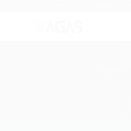
Brasil
(85) 98104-4139
vagas@portalvagas