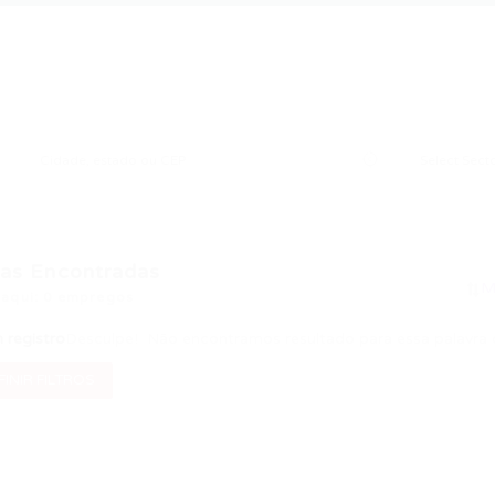
as Encontradas
 aqui: 0 empregos
registro
Desculpe! Não encontramos resultado para essa palavra 
INIR FILTROS