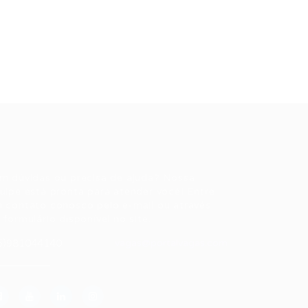
ale conosco
m dúvidas ou precisa de ajuda? Nossa
uipe está pronta para atender você! Entre
 contato conosco pelo e-mail ou através
 formulário disponível no site.
5)981044140
vagas@portalvagas.com