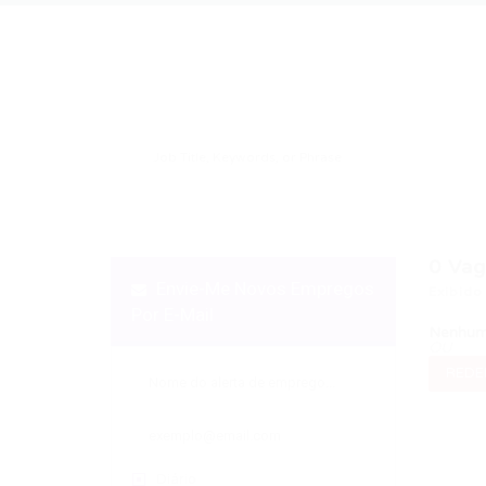
0
Vag
Envie-Me Novos Empregos
Exibido
Por E-Mail
Nenhum 
OU
REDEF
Diário