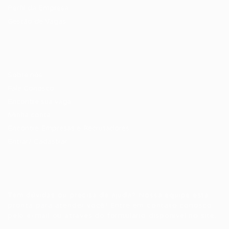
Perfil da Empresa
Gestão de Vagas
Candidatos / Vagas
Sobre nós
Fale Conosco
Encontre sua vaga
Minha conta
Encontre Empresas e Recrutadores
Entrar/ Cadastrar
Fale conosco
Tem dúvidas ou precisa de ajuda? Nossa equipe está
pronta para atender você! Entre em contato conosco
pelo e-mail ou através do formulário disponível no site.