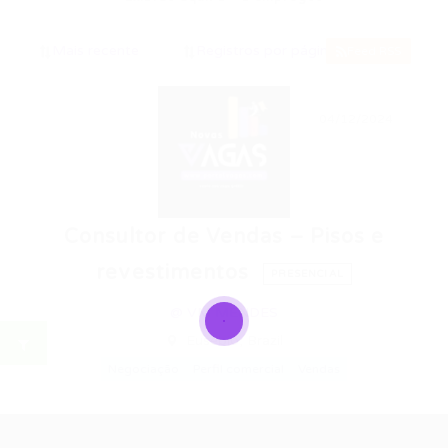
Feed RSS
04/12/2024
Consultor de Vendas – Pisos e
revestimentos
PRESENCIAL
@ VM MENDES
Eusebio, Brazil
Negociação
Perfil comercial
Vendas