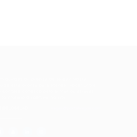
ale conosco
m dúvidas ou precisa de ajuda? Nossa
uipe está pronta para atender você! Entre
 contato conosco pelo e-mail ou através
 formulário disponível no site.
5)981044140
vagas@portalvagas.com