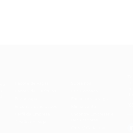
Recrutador /
Candidatos /
F
Empresas
Vagas
Te
eq
Pacote de Vagas
Sobre nós
ore
em
es
Pacote de Currículos
Fale Conosco
do
i.
Enviar vaga
Encontre sua vaga
(8
Encontre candidados
Minha conta
Perfil da Empresa
Encontre Empresas e
Recrutadores
Gestão de Vagas
Entrar/ Cadastrar