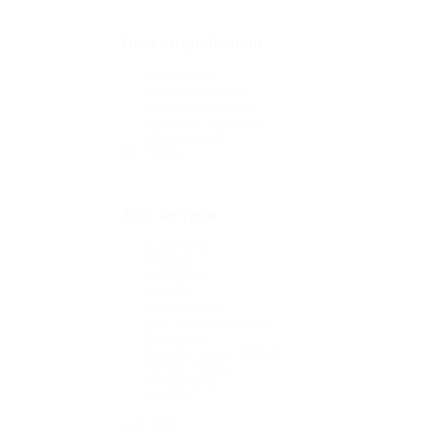
Data de publicação
Última hora
Últimas 24 horas
Semana passada
Últimas 2 semanas
Mês passado
Todos
Tipo de vaga
Autônomo
Estágio
Freelancer
Híbrido
Meio Período
PJ (Pessoa Jurídica)
Presencial
Remoto (Home Office)
Tempo Integral
Temporário
Trainee
+ ver mais