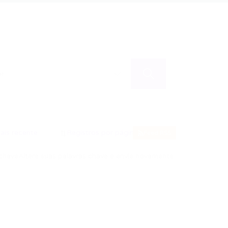
Feed RSS
chave
Altere suas palavras chave e envie novamente