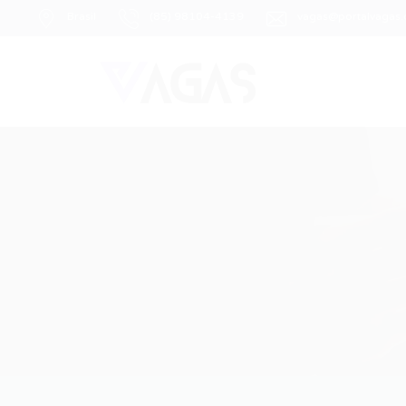
Brasil
(85) 98104-4139
vagas@portalvagas