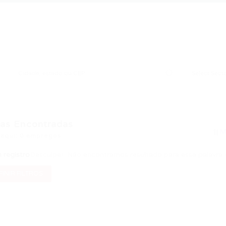
as Encontradas
 aqui: 0 empregos
registro
Desculpe! Não encontramos resultado para essa palavra 
INIR FILTROS