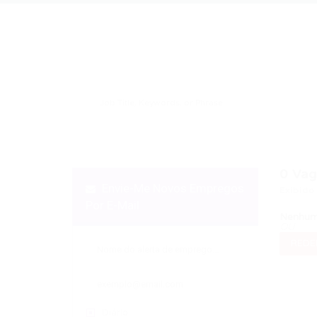
0
Vag
Envie-Me Novos Empregos
Exibido
Por E-Mail
Nenhum 
OU
REDEF
Diário