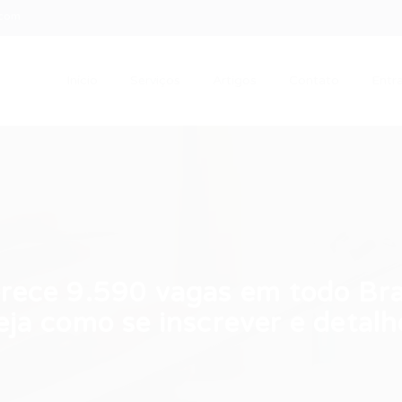
.com
Início
Serviços
Artigos
Contato
Entra
ece 9.590 vagas em todo Bras
eja como se inscrever e detal