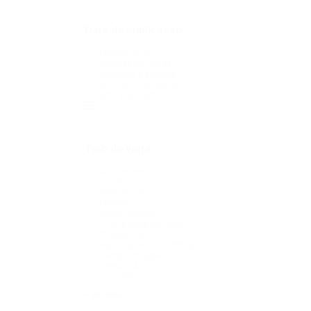
Data de publicação
Última hora
Últimas 24 horas
Semana passada
Últimas 2 semanas
Mês passado
Todos
Tipo de vaga
Autônomo
Estágio
Freelancer
Híbrido
Meio Período
PJ (Pessoa Jurídica)
Presencial
Remoto (Home Office)
Tempo Integral
Temporário
Trainee
+ ver mais