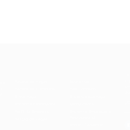
Recrutador /
Candidatos /
F
Empresas
Vagas
Te
eq
Pacote de Vagas
Sobre nós
ore
em
es
Pacote de Currículos
Fale Conosco
do
i.
Enviar vaga
Encontre sua vaga
(8
Encontre candidados
Minha conta
Perfil da Empresa
Encontre Empresas e
Recrutadores
Gestão de Vagas
Entrar/ Cadastrar