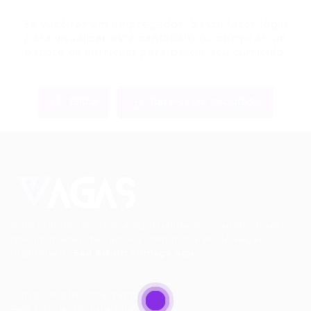
Se você for um empregador, basta fazer login
para visualizar este candidato ou comprar um
pacote de currículo para baixar seu currículo.
Entrar
Torne-se um Recrutador
Conectando talentos a oportunidades. Explore novas
possibilidades de carreira com milhares de vagas
disponíveis.
Seu futuro começa aqui.
Cursos Profissionalizantes
|
Fale com a Recrutadora