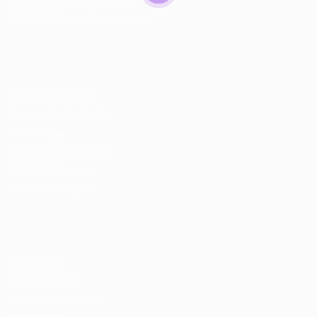
© 2024 PortalVagas.com
Recrutador / Empresas
Pacote de Vagas
Pacote de Currículos
Enviar vaga
Encontre candidados
Perfil da Empresa
Gestão de Vagas
Candidatos / Vagas
Sobre nós
Fale Conosco
Encontre sua vaga