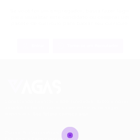
Se você for um empregador, basta fazer login
para visualizar este candidato ou comprar um
pacote de currículo para baixar seu currículo.
Entrar
Torne-se um Recrutador
Conectando talentos a oportunidades. Explore novas
possibilidades de carreira com milhares de vagas
disponíveis.
Seu futuro começa aqui.
Cursos Profissionalizantes
|
Fale com a Recrutadora