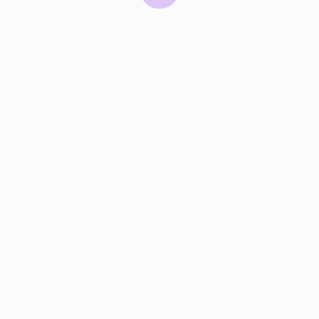
© 2024 PortalVagas.com
Recrutador / Empresas
Pacote de Vagas
Pacote de Currículos
Enviar vaga
Encontre candidados
Perfil da Empresa
Gestão de Vagas
Candidatos / Vagas
Sobre nós
Fale Conosco
Encontre sua vaga