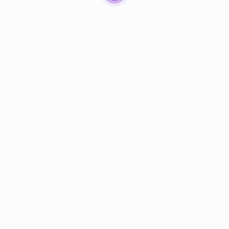
© 2024 PortalVagas.com
Recrutador / Empresas
Pacote de Vagas
Pacote de Currículos
Enviar vaga
Encontre candidados
Perfil da Empresa
Gestão de Vagas
Candidatos / Vagas
Sobre nós
Fale Conosco
Encontre sua vaga