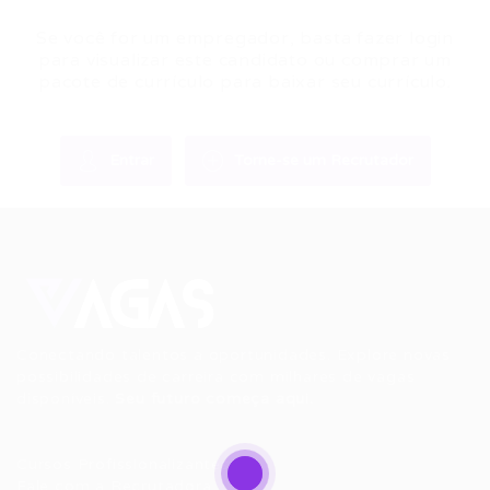
Se você for um empregador, basta fazer login
para visualizar este candidato ou comprar um
pacote de currículo para baixar seu currículo.
Entrar
Torne-se um Recrutador
Conectando talentos a oportunidades. Explore novas
possibilidades de carreira com milhares de vagas
disponíveis.
Seu futuro começa aqui.
Cursos Profissionalizantes
|
Fale com a Recrutadora