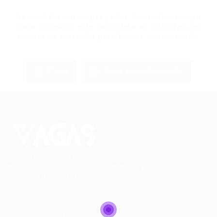
Se você for um empregador, basta fazer login
para visualizar este candidato ou comprar um
pacote de currículo para baixar seu currículo.
Entrar
Torne-se um Recrutador
Conectando talentos a oportunidades. Explore novas
possibilidades de carreira com milhares de vagas
disponíveis.
Seu futuro começa aqui.
Cursos Profissionalizantes
|
Fale com a Recrutadora