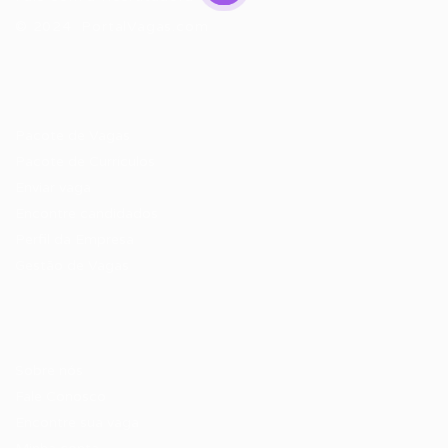
© 2024 PortalVagas.com
Recrutador / Empresas
Pacote de Vagas
Pacote de Currículos
Enviar vaga
Encontre candidados
Perfil da Empresa
Gestão de Vagas
Candidatos / Vagas
Sobre nós
Fale Conosco
Encontre sua vaga