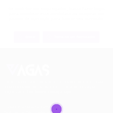
Se você for um empregador, basta fazer login
para visualizar este candidato ou comprar um
pacote de currículo para baixar seu currículo.
Entrar
Torne-se um Recrutador
Conectando talentos a oportunidades. Explore novas
possibilidades de carreira com milhares de vagas
disponíveis.
Seu futuro começa aqui.
Cursos Profissionalizantes
|
Fale com a Recrutadora