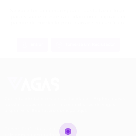
Se você for um empregador, basta fazer login
para visualizar este candidato ou comprar um
pacote de currículo para baixar seu currículo.
Entrar
Torne-se um Recrutador
Conectando talentos a oportunidades. Explore novas
possibilidades de carreira com milhares de vagas
disponíveis.
Seu futuro começa aqui.
Cursos Profissionalizantes
|
Fale com a Recrutadora