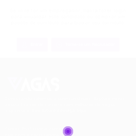
Se você for um empregador, basta fazer login
para visualizar este candidato ou comprar um
pacote de currículo para baixar seu currículo.
Entrar
Torne-se um Recrutador
Conectando talentos a oportunidades. Explore novas
possibilidades de carreira com milhares de vagas
disponíveis.
Seu futuro começa aqui.
Cursos Profissionalizantes
|
Fale com a Recrutadora