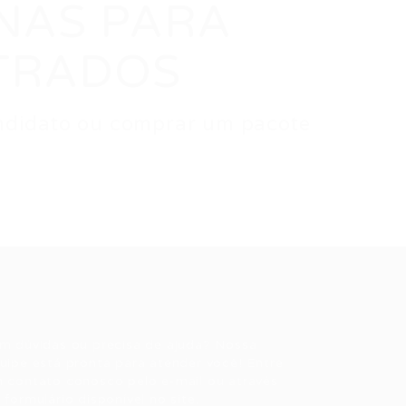
ENAS PARA
TRADOS
candidato ou comprar um pacote
ale conosco
m dúvidas ou precisa de ajuda? Nossa
uipe está pronta para atender você! Entre
 contato conosco pelo e-mail ou através
 formulário disponível no site.