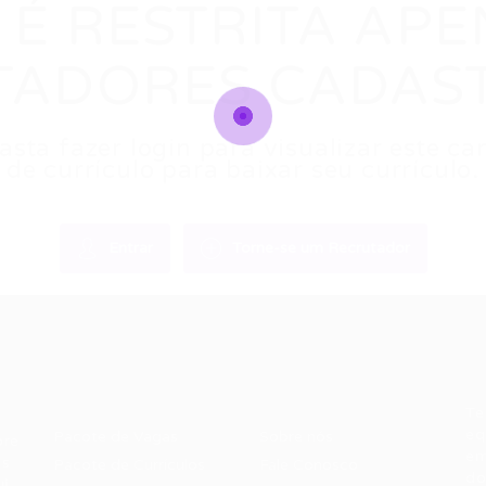
 É RESTRITA AP
TADORES CADAS
sta fazer login para visualizar este 
de currículo para baixar seu currículo.
Entrar
Torne-se um Recrutador
Recrutador /
Candidatos /
F
Empresas
Vagas
Te
eq
Pacote de Vagas
Sobre nós
ore
em
es
Pacote de Currículos
Fale Conosco
do
i.