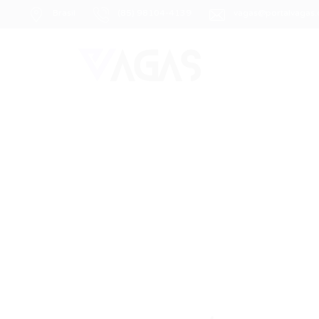
Brasil
(85) 98104-4139
vagas@portalvagas