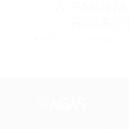
A PÁGINA
RECRU
Se você for um empregador, ba
Conectando talentos a oportunidades. Expl
novas possibilidades de carreira com milhar
de vagas disponíveis.
Seu futuro começa aqu