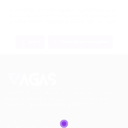
Se você for um empregador, basta fazer login
para visualizar este candidato ou comprar um
pacote de currículo para baixar seu currículo.
Entrar
Torne-se um Recrutador
Conectando talentos a oportunidades. Explore novas
possibilidades de carreira com milhares de vagas
disponíveis.
Seu futuro começa aqui.
Cursos Profissionalizantes
|
Fale com a Recrutadora