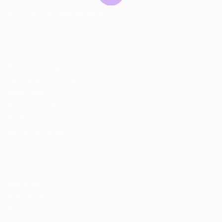
© 2024 PortalVagas.com
Recrutador / Empresas
Pacote de Vagas
Pacote de Currículos
Enviar vaga
Encontre candidados
Perfil da Empresa
Gestão de Vagas
Candidatos / Vagas
Sobre nós
Fale Conosco
Encontre sua vaga