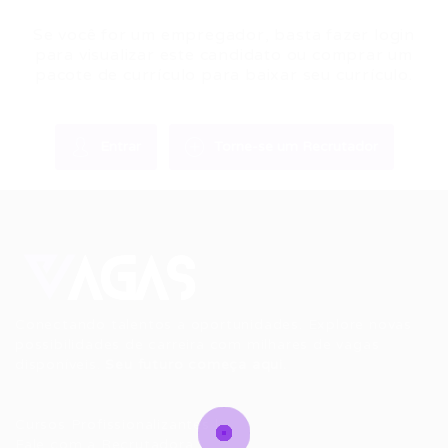
Se você for um empregador, basta fazer login
para visualizar este candidato ou comprar um
pacote de currículo para baixar seu currículo.
Entrar
Torne-se um Recrutador
Conectando talentos a oportunidades. Explore novas
possibilidades de carreira com milhares de vagas
disponíveis.
Seu futuro começa aqui.
Cursos Profissionalizantes
|
Fale com a Recrutadora