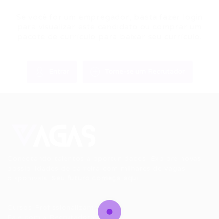
Se você for um empregador, basta fazer login
para visualizar este candidato ou comprar um
pacote de currículo para baixar seu currículo.
Entrar
Torne-se um Recrutador
Conectando talentos a oportunidades. Explore novas
possibilidades de carreira com milhares de vagas
disponíveis.
Seu futuro começa aqui.
Cursos Profissionalizantes
|
Fale com a Recrutadora