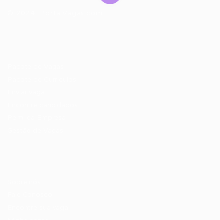
© 2024 PortalVagas.com
Recrutador / Empresas
Pacote de Vagas
Pacote de Currículos
Enviar vaga
Encontre candidados
Perfil da Empresa
Gestão de Vagas
Candidatos / Vagas
Sobre nós
Fale Conosco
Encontre sua vaga