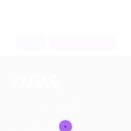
Se você for um empregador, basta fazer login
para visualizar este candidato ou comprar um
pacote de currículo para baixar seu currículo.
Entrar
Torne-se um Recrutador
Conectando talentos a oportunidades. Explore novas
possibilidades de carreira com milhares de vagas
disponíveis.
Seu futuro começa aqui.
Cursos Profissionalizantes
|
Fale com a Recrutadora