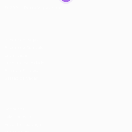
© 2024 PortalVagas.com
Recrutador / Empresas
Pacote de Vagas
Pacote de Currículos
Enviar vaga
Encontre candidados
Perfil da Empresa
Gestão de Vagas
Candidatos / Vagas
Sobre nós
Fale Conosco
Encontre sua vaga