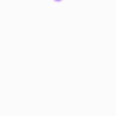
© 2024 PortalVagas.com
Recrutador / Empresas
Pacote de Vagas
Pacote de Currículos
Enviar vaga
Encontre candidados
Perfil da Empresa
Gestão de Vagas
Candidatos / Vagas
Sobre nós
Fale Conosco
Encontre sua vaga