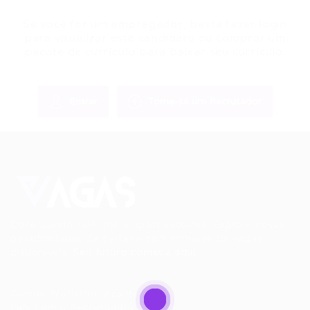
Se você for um empregador, basta fazer login
para visualizar este candidato ou comprar um
pacote de currículo para baixar seu currículo.
Entrar
Torne-se um Recrutador
Conectando talentos a oportunidades. Explore novas
possibilidades de carreira com milhares de vagas
disponíveis.
Seu futuro começa aqui.
Cursos Profissionalizantes
|
Fale com a Recrutadora