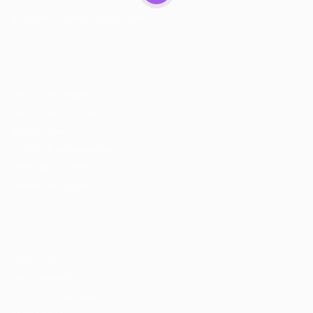
© 2024 PortalVagas.com
Recrutador / Empresas
Pacote de Vagas
Pacote de Currículos
Enviar vaga
Encontre candidados
Perfil da Empresa
Gestão de Vagas
Candidatos / Vagas
Sobre nós
Fale Conosco
Encontre sua vaga