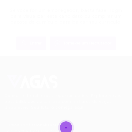
Se você for um empregador, basta fazer login
para visualizar este candidato ou comprar um
pacote de currículo para baixar seu currículo.
Entrar
Torne-se um Recrutador
Conectando talentos a oportunidades. Explore novas
possibilidades de carreira com milhares de vagas
disponíveis.
Seu futuro começa aqui.
Cursos Profissionalizantes
|
Fale com a Recrutadora