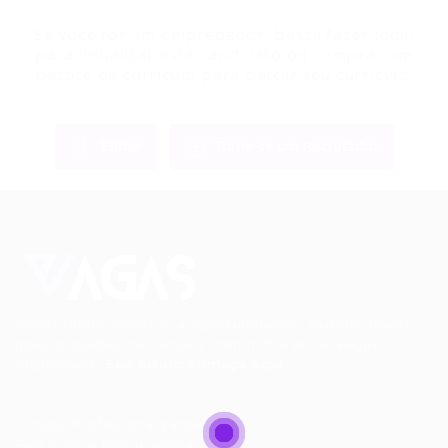
Se você for um empregador, basta fazer login
para visualizar este candidato ou comprar um
pacote de currículo para baixar seu currículo.
Entrar
Torne-se um Recrutador
Conectando talentos a oportunidades. Explore novas
possibilidades de carreira com milhares de vagas
disponíveis.
Seu futuro começa aqui.
Cursos Profissionalizantes
|
Fale com a Recrutadora