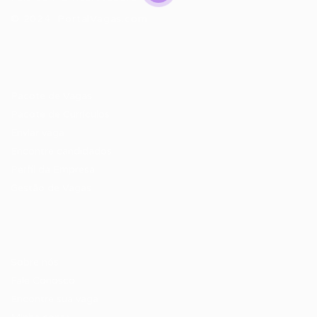
© 2024 PortalVagas.com
Recrutador / Empresas
Pacote de Vagas
Pacote de Currículos
Enviar vaga
Encontre candidados
Perfil da Empresa
Gestão de Vagas
Candidatos / Vagas
Sobre nós
Fale Conosco
Encontre sua vaga