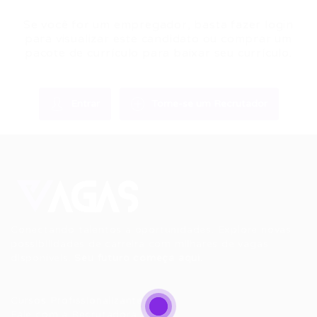
Se você for um empregador, basta fazer login
para visualizar este candidato ou comprar um
pacote de currículo para baixar seu currículo.
Entrar
Torne-se um Recrutador
Conectando talentos a oportunidades. Explore novas
possibilidades de carreira com milhares de vagas
disponíveis.
Seu futuro começa aqui.
Cursos Profissionalizantes
|
Fale com a Recrutadora