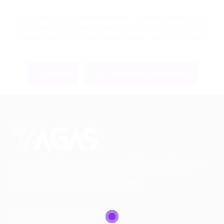
Se você for um empregador, basta fazer login
para visualizar este candidato ou comprar um
pacote de currículo para baixar seu currículo.
Entrar
Torne-se um Recrutador
Conectando talentos a oportunidades. Explore novas
possibilidades de carreira com milhares de vagas
disponíveis.
Seu futuro começa aqui.
Cursos Profissionalizantes
|
Fale com a Recrutadora