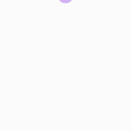
© 2024 PortalVagas.com
Recrutador / Empresas
Pacote de Vagas
Pacote de Currículos
Enviar vaga
Encontre candidados
Perfil da Empresa
Gestão de Vagas
Candidatos / Vagas
Sobre nós
Fale Conosco
Encontre sua vaga