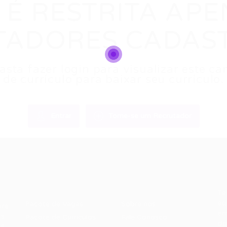
 É RESTRITA AP
TADORES CADAS
sta fazer login para visualizar este 
de currículo para baixar seu currículo.
Entrar
Torne-se um Recrutador
Recrutador /
Candidatos /
F
Empresas
Vagas
Te
eq
Pacote de Vagas
Sobre nós
ore
em
es
Pacote de Currículos
Fale Conosco
do
i.