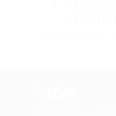
A PÁGINA
RECRU
Se você for um empregador, ba
Conectando talentos a oportunidades. Expl
novas possibilidades de carreira com milhar
de vagas disponíveis.
Seu futuro começa aqu