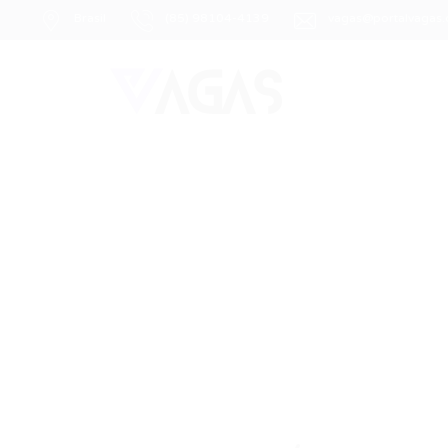
Brasil
(85) 98104-4139
vagas@portalvagas