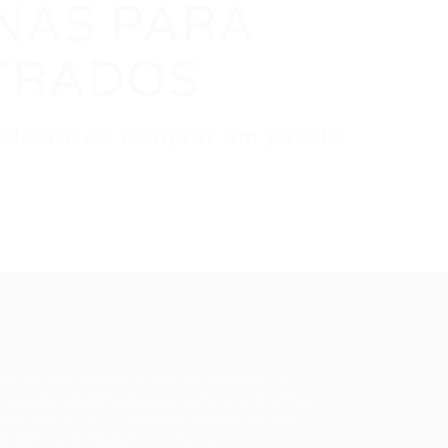
ENAS PARA
TRADOS
candidato ou comprar um pacote
ale conosco
m dúvidas ou precisa de ajuda? Nossa
uipe está pronta para atender você! Entre
 contato conosco pelo e-mail ou através
 formulário disponível no site.