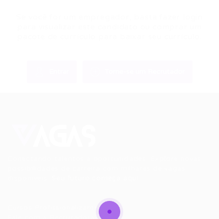
Se você for um empregador, basta fazer login
para visualizar este candidato ou comprar um
pacote de currículo para baixar seu currículo.
Entrar
Torne-se um Recrutador
Conectando talentos a oportunidades. Explore novas
possibilidades de carreira com milhares de vagas
disponíveis.
Seu futuro começa aqui.
Cursos Profissionalizantes
|
Fale com a Recrutadora