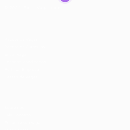
© 2024 PortalVagas.com
Recrutador / Empresas
Pacote de Vagas
Pacote de Currículos
Enviar vaga
Encontre candidados
Perfil da Empresa
Gestão de Vagas
Candidatos / Vagas
Sobre nós
Fale Conosco
Encontre sua vaga