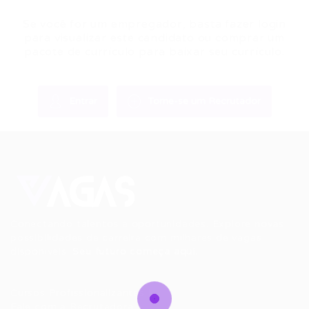
Se você for um empregador, basta fazer login
para visualizar este candidato ou comprar um
pacote de currículo para baixar seu currículo.
Entrar
Torne-se um Recrutador
Conectando talentos a oportunidades. Explore novas
possibilidades de carreira com milhares de vagas
disponíveis.
Seu futuro começa aqui.
Cursos Profissionalizantes
|
Fale com a Recrutadora