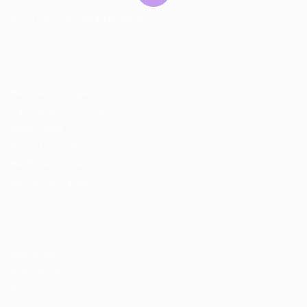
© 2024 PortalVagas.com
Recrutador / Empresas
Pacote de Vagas
Pacote de Currículos
Enviar vaga
Encontre candidados
Perfil da Empresa
Gestão de Vagas
Candidatos / Vagas
Sobre nós
Fale Conosco
Encontre sua vaga