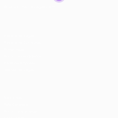
© 2024 PortalVagas.com
Recrutador / Empresas
Pacote de Vagas
Pacote de Currículos
Enviar vaga
Encontre candidados
Perfil da Empresa
Gestão de Vagas
Candidatos / Vagas
Sobre nós
Fale Conosco
Encontre sua vaga