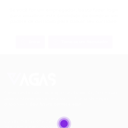
Se você for um empregador, basta fazer login
para visualizar este candidato ou comprar um
pacote de currículo para baixar seu currículo.
Entrar
Torne-se um Recrutador
Conectando talentos a oportunidades. Explore novas
possibilidades de carreira com milhares de vagas
disponíveis.
Seu futuro começa aqui.
Cursos Profissionalizantes
|
Fale com a Recrutadora