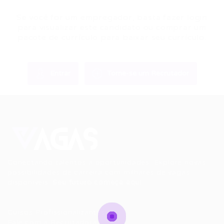
Se você for um empregador, basta fazer login
para visualizar este candidato ou comprar um
pacote de currículo para baixar seu currículo.
Entrar
Torne-se um Recrutador
Conectando talentos a oportunidades. Explore novas
possibilidades de carreira com milhares de vagas
disponíveis.
Seu futuro começa aqui.
Cursos Profissionalizantes
|
Fale com a Recrutadora