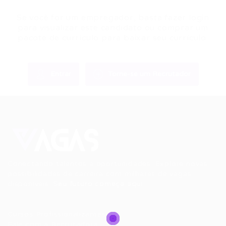
Se você for um empregador, basta fazer login
para visualizar este candidato ou comprar um
pacote de currículo para baixar seu currículo.
Entrar
Torne-se um Recrutador
Conectando talentos a oportunidades. Explore novas
possibilidades de carreira com milhares de vagas
disponíveis.
Seu futuro começa aqui.
Cursos Profissionalizantes
|
Fale com a Recrutadora