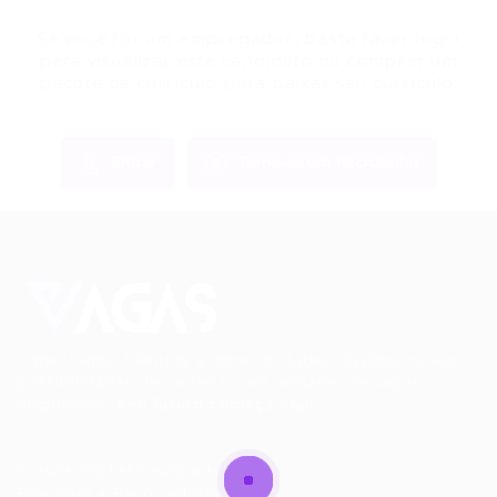
Se você for um empregador, basta fazer login
para visualizar este candidato ou comprar um
pacote de currículo para baixar seu currículo.
Entrar
Torne-se um Recrutador
Conectando talentos a oportunidades. Explore novas
possibilidades de carreira com milhares de vagas
disponíveis.
Seu futuro começa aqui.
Cursos Profissionalizantes
|
Fale com a Recrutadora