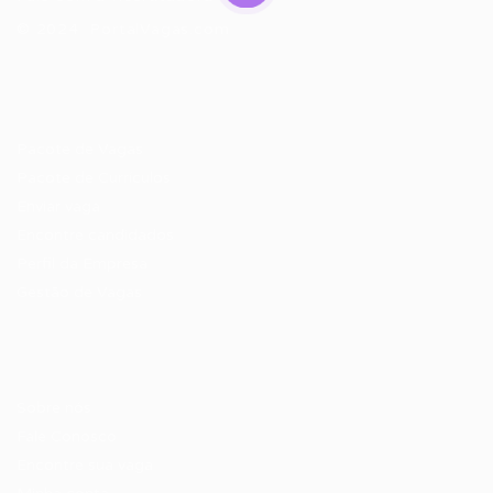
© 2024 PortalVagas.com
Recrutador / Empresas
Pacote de Vagas
Pacote de Currículos
Enviar vaga
Encontre candidados
Perfil da Empresa
Gestão de Vagas
Candidatos / Vagas
Sobre nós
Fale Conosco
Encontre sua vaga